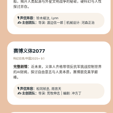
船，揭开人类起源与外星文明战争的秘密，硬科幻与人性
探讨并存。
🎙️ 声优阵容：
铃木崚汰, Lynn
✍️ 主创团队：
导演: 渡边信一郎 | 机械设计: 河森正治
赛博义体2077
科幻
日本/中国
2025
⭐ 9.1
完整剧情：
近未来，义体人齐格带领反抗军挑战控制世界
的AI财阀，探讨自由意志与人类本质，赛博朋克美学巅
峰。
🎙️ 声优阵容：
松冈祯丞, 雨宫天
✍️ 主创团队：
导演: 荒牧伸志 | 编剧: 冲方丁