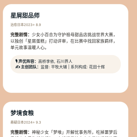
星屑甜品师
治愈
日本
2023
⭐ 8.9
完整剧情：
少女小百合为守护祖母甜品店挑战世界大赛，
以独创「星屑蛋糕」打动评审，在比赛中找回家族羁绊，
单元故事温暖人心。
🎙️ 声优阵容：
高桥李依, 石川界人
✍️ 主创团队：
监督: 平牧大辅 | 系列构成: 花田十辉
梦境食粮
悬疑
日本
2024
⭐ 9.3
完整剧情：
神秘少女「梦喰」开解忧事务所，吃掉噩梦后