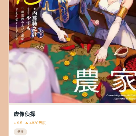
虚像侦探
⭐ 9.5 · 🔥 4820热度
悬疑