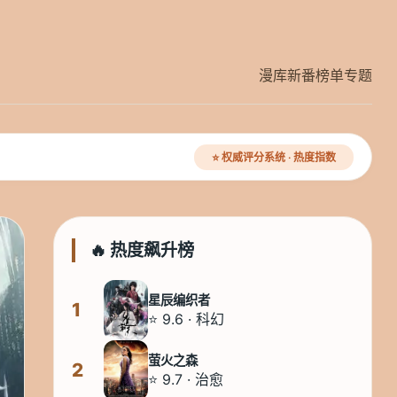
漫库
新番
榜单
专题
⭐ 权威评分系统 · 热度指数
🔥 热度飙升榜
星辰编织者
1
⭐ 9.6 · 科幻
萤火之森
2
⭐ 9.7 · 治愈