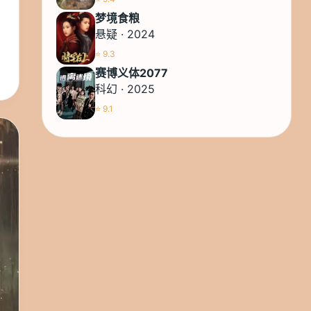
梦境食粮
悬疑 · 2024
⭐ 9.3
赛博义体2077
科幻 · 2025
⭐ 9.1