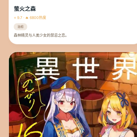
萤火之森
⭐ 9.7 · 🔥 6800热度
治愈
森林精灵与人类少女的禁忌之恋。