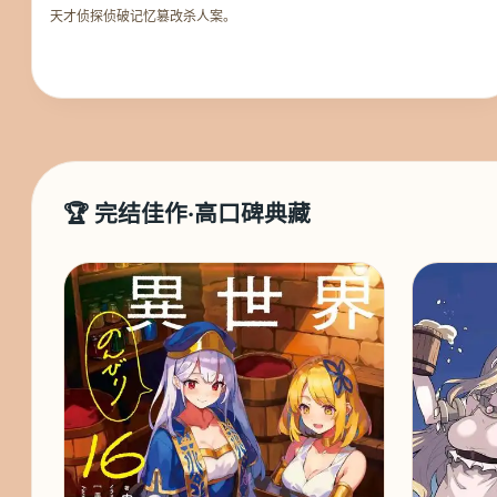
天才侦探侦破记忆篡改杀人案。
🏆 完结佳作·高口碑典藏