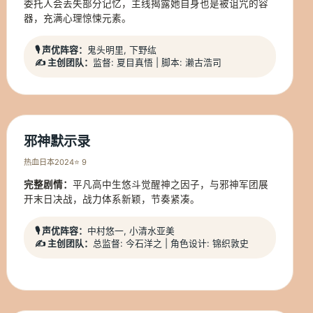
委托人会丢失部分记忆，主线揭露她自身也是被诅咒的容
器，充满心理惊悚元素。
🎙️ 声优阵容：
鬼头明里, 下野纮
✍️ 主创团队：
监督: 夏目真悟 | 脚本: 濑古浩司
邪神默示录
热血
日本
2024
⭐ 9
完整剧情：
平凡高中生悠斗觉醒神之因子，与邪神军团展
开末日决战，战力体系新颖，节奏紧凑。
🎙️ 声优阵容：
中村悠一, 小清水亚美
✍️ 主创团队：
总监督: 今石洋之 | 角色设计: 锦织敦史