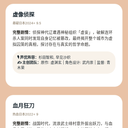
虚像侦探
悬疑
日本
2024
⭐ 9.5
完整剧情：
侦探神代辽遭遇神秘组织「虚妄」，破解连环
杀人案同时发现自身记忆被篡改，最终揭开整个城市为虚
拟囚笼的真相，探讨存在与真实的哲学命题。
🎙️ 声优阵容：
杉田智和, 早见沙织
✍️ 主创团队：
原作: 虚渊玄 | 角色设计: 武内崇 | 监督: 青
木荣
血月狂刀
热血
日本
2022
⭐ 9
完整剧情：
战国时代，流浪武士绯村意外拔出妖刀，与血