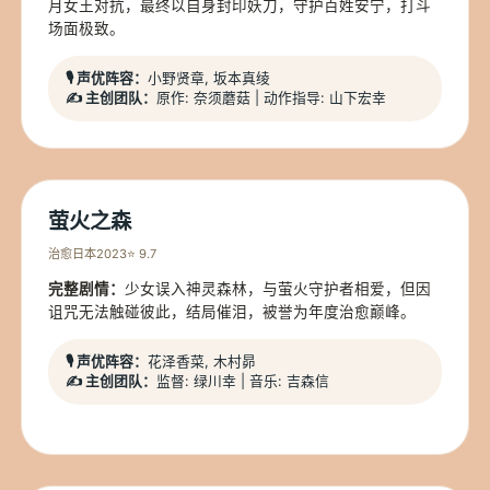
月女王对抗，最终以自身封印妖刀，守护百姓安宁，打斗
场面极致。
🎙️ 声优阵容：
小野贤章, 坂本真绫
✍️ 主创团队：
原作: 奈须蘑菇 | 动作指导: 山下宏幸
萤火之森
治愈
日本
2023
⭐ 9.7
完整剧情：
少女误入神灵森林，与萤火守护者相爱，但因
诅咒无法触碰彼此，结局催泪，被誉为年度治愈巅峰。
🎙️ 声优阵容：
花泽香菜, 木村昴
✍️ 主创团队：
监督: 绿川幸 | 音乐: 吉森信