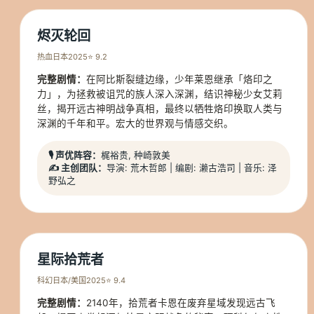
烬灭轮回
热血
日本
2025
⭐ 9.2
完整剧情：
在阿比斯裂缝边缘，少年莱恩继承「烙印之
力」，为拯救被诅咒的族人深入深渊，结识神秘少女艾莉
丝，揭开远古神明战争真相，最终以牺牲烙印换取人类与
深渊的千年和平。宏大的世界观与情感交织。
🎙️ 声优阵容：
梶裕贵, 种崎敦美
✍️ 主创团队：
导演: 荒木哲郎 | 编剧: 濑古浩司 | 音乐: 泽
野弘之
星际拾荒者
科幻
日本/美国
2025
⭐ 9.4
完整剧情：
2140年，拾荒者卡恩在废弃星域发现远古飞