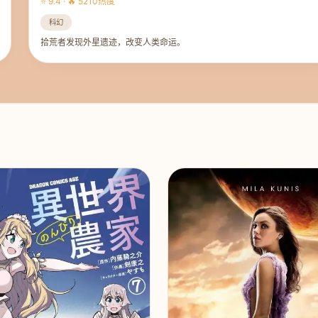
⭐ 9.4 · 🔥 5210热度
科幻
拾荒者发现外星遗迹，改变人类命运。