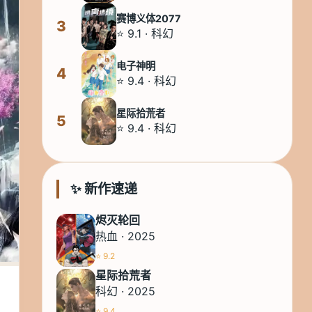
赛博义体2077
3
⭐ 9.1 · 科幻
电子神明
4
⭐ 9.4 · 科幻
星际拾荒者
5
⭐ 9.4 · 科幻
✨ 新作速递
烬灭轮回
热血 · 2025
⭐ 9.2
星际拾荒者
科幻 · 2025
⭐ 9.4